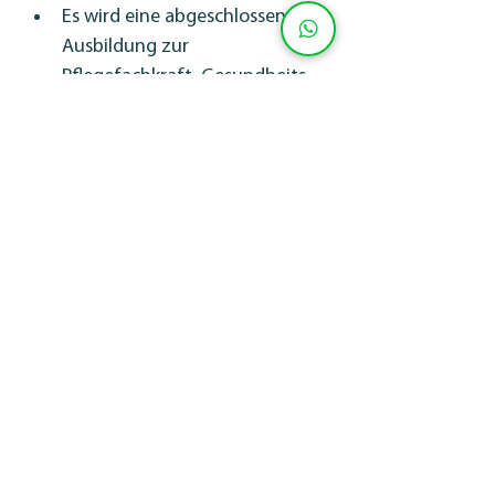
Es wird eine abgeschlossene 
Ausbildung zur 
Pflegefachkraft, Gesundheits- 
und Krankenpfleger-/in oder 
eine vergleichbare Qualifikation 
benötigt
Erfolgreich abgeschlossene 
Weiterbildung für Notfallpflege 
(DKG)
Eine Anerkennung der 
Ausbildung beim 
Schweizerischen Rote Kreuz 
(SRK)
TempuroCare unterstützt dich als
Bewerber aus der EU bei deinem
Umzug in die Schweiz und bei